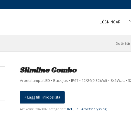
LÖSNINGAR
P
Du är här
Slimline Combo
Arbetslampa LED • Backljus • IP67 • 12/24(9-32)Volt • 8x5Watt •
+ Lägg till i inköpslista
Artikelnr:
2040002
Kategorier:
Bel.
,
Bel. Arbetsbelysning