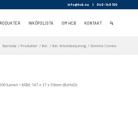
info@hcb.nu
|
040-140 100
RODUKTER
INKÖPSLISTA
OM HCB
KONTAKT
:
Startsida
/
Produkter
/
Bel.
/
Bel. Arbetsbelysning
/
Slimline Combo
 3200 lumen • Mått: 167 x 37 x 59mm (BxHxD)