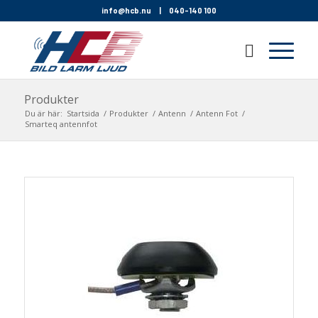
info@hcb.nu
|
040-140 100
Produkter
Du är här:
Startsida
/
Produkter
/
Antenn
/
Antenn Fot
/
Smarteq antennfot