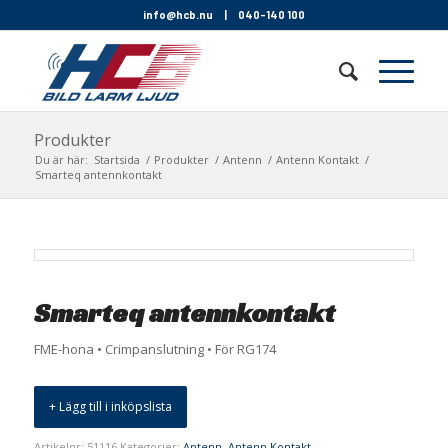
info@hcb.nu
|
040-140 100
Produkter
Du är här:
Startsida
/
Produkter
/
Antenn
/
Antenn Kontakt
/
Smarteq antennkontakt
Smarteq antennkontakt
FME-hona • Crimpanslutning • För RG174
+ Lägg till i inköpslista
Artikelnr:
51116
Kategorier:
Antenn
,
Antenn Kontakt