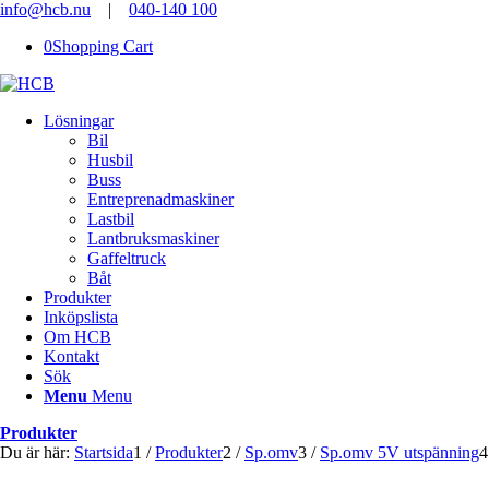
info@hcb.nu
|
040-140 100
0
Shopping Cart
Lösningar
Bil
Husbil
Buss
Entreprenadmaskiner
Lastbil
Lantbruksmaskiner
Gaffeltruck
Båt
Produkter
Inköpslista
Om HCB
Kontakt
Sök
Menu
Menu
Produkter
Du är här:
Startsida
1
/
Produkter
2
/
Sp.omv
3
/
Sp.omv 5V utspänning
4