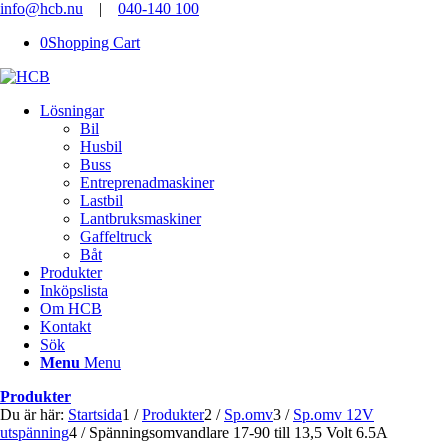
info@hcb.nu
|
040-140 100
0
Shopping Cart
Lösningar
Bil
Husbil
Buss
Entreprenadmaskiner
Lastbil
Lantbruksmaskiner
Gaffeltruck
Båt
Produkter
Inköpslista
Om HCB
Kontakt
Sök
Menu
Menu
Produkter
Du är här:
Startsida
1
/
Produkter
2
/
Sp.omv
3
/
Sp.omv 12V
utspänning
4
/
Spänningsomvandlare 17-90 till 13,5 Volt 6.5A