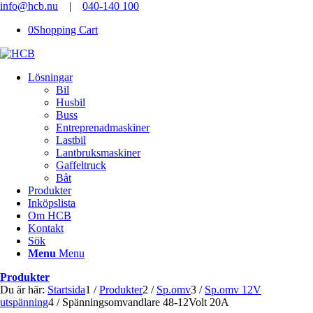
info@hcb.nu
|
040-140 100
0
Shopping Cart
Lösningar
Bil
Husbil
Buss
Entreprenadmaskiner
Lastbil
Lantbruksmaskiner
Gaffeltruck
Båt
Produkter
Inköpslista
Om HCB
Kontakt
Sök
Menu
Menu
Produkter
Du är här:
Startsida
1
/
Produkter
2
/
Sp.omv
3
/
Sp.omv 12V
utspänning
4
/
Spänningsomvandlare 48-12Volt 20A