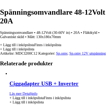
Spänningsomvandlare 48-12Volt
20A
Spänningsomvandlare • 48-12Volt (30-60V in) • 20A • Fläktkyld •
Galvaniskt skild • Mått: 130x186x70mm
+ Lägg till i inköpslista
Finns i inköpslista
+ Lägg till i inköpslista
Artikelnr:
MDCI200C12
Kategorier:
Sp.omv
,
Sp.omv 12V utspänning
Relaterade produkter
Ciggadapter USB + Inverter
Läs mer
Detaljinfo
+ Lägg till i inköpslista
Finns i inköpslista
+ Lägg till i inköpslista