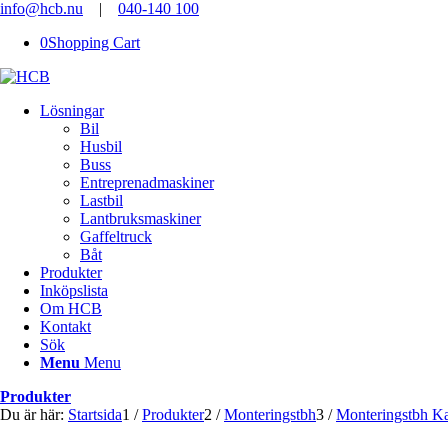
info@hcb.nu
|
040-140 100
0
Shopping Cart
Lösningar
Bil
Husbil
Buss
Entreprenadmaskiner
Lastbil
Lantbruksmaskiner
Gaffeltruck
Båt
Produkter
Inköpslista
Om HCB
Kontakt
Sök
Menu
Menu
Produkter
Du är här:
Startsida
1
/
Produkter
2
/
Monteringstbh
3
/
Monteringstbh K