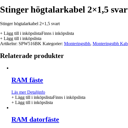
Stinger högtalarkabel 2×1,5 svar
Stinger högtalarkabel 2×1,5 svart
+ Lägg till i inköpslista
Finns i inköpslista
+ Lägg till i inköpslista
Artikelnr:
SPW516BK
Kategorier:
Monteringstbh
,
Monteringstbh Kab
Relaterade produkter
RAM fäste
Läs mer
Detaljinfo
+ Lägg till i inköpslista
Finns i inköpslista
+ Lägg till i inköpslista
RAM datorfäste