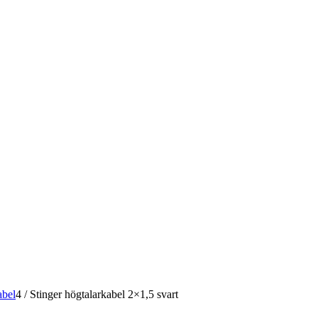
abel
4
/
Stinger högtalarkabel 2×1,5 svart