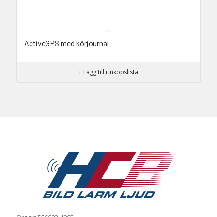
ActiveGPS med körjournal
+ Lägg till i inköpslista
Org.nr: 556683-4965