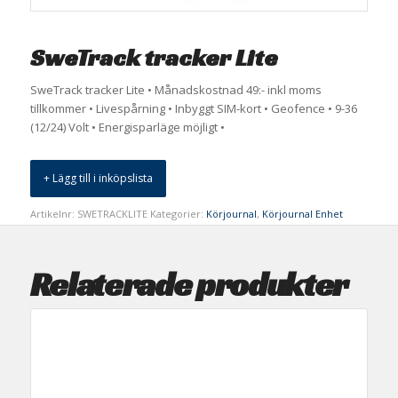
SweTrack tracker Lite
SweTrack tracker Lite • Månadskostnad 49:- inkl moms
tillkommer • Livespårning • Inbyggt SIM-kort • Geofence • 9-36
(12/24) Volt • Energisparläge möjligt •
+ Lägg till i inköpslista
Artikelnr:
SWETRACKLITE
Kategorier:
Körjournal
,
Körjournal Enhet
Relaterade produkter