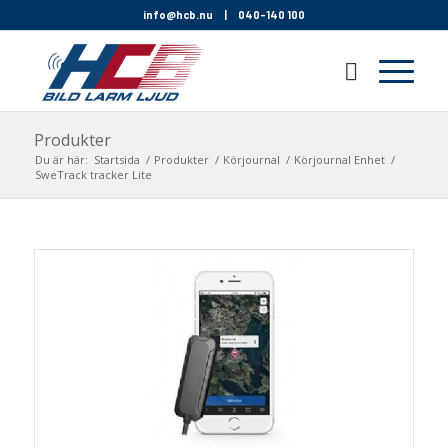
info@hcb.nu
|
040-140 100
Produkter
Du är här:
Startsida
/
Produkter
/
Körjournal
/
Körjournal Enhet
/
SweTrack tracker Lite