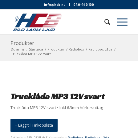
info@hcb.nu
|
040-140 100
Produkter
Du är här:
Startsida
/
Produkter
/
Radiobox
/
Radiobox Låda
/
Trucklåda MP3 12V svart
Trucklåda MP3 12V svart
Trucklåda MP3 12V svart • Inkl 6.3mm hörlursuttag
+ Lägg till i inköpslista
Artikelnr:
MP12SNL/HS
Kategorier:
Radiobox
,
Radiobox Låda