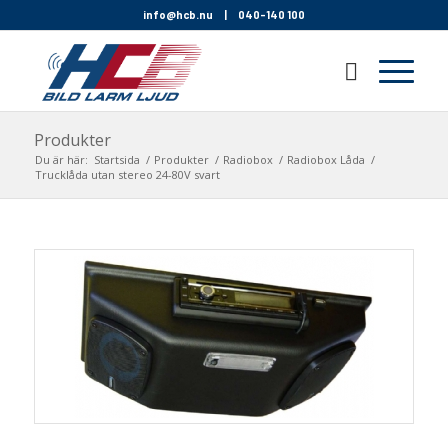
info@hcb.nu
|
040-140 100
Produkter
Du är här:
Startsida
/
Produkter
/
Radiobox
/
Radiobox Låda
/
Trucklåda utan stereo 24-80V svart