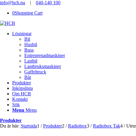
info@hcb.nu
|
040-140 100
0
Shopping Cart
Lösningar
Bil
Husbil
Buss
Entreprenadmaskiner
Lastbil
Lantbruksmaskiner
Gaffeltruck
Båt
Produkter
Inköpslista
Om HCB
Kontakt
Sök
Menu
Menu
Produkter
Du är här:
Startsida
1
/
Produkter
2
/
Radiobox
3
/
Radiobox Tak
4
/
Utru