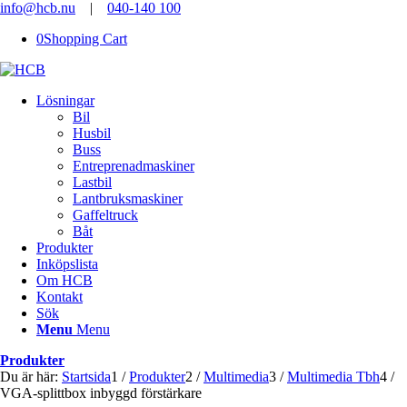
info@hcb.nu
|
040-140 100
0
Shopping Cart
Lösningar
Bil
Husbil
Buss
Entreprenadmaskiner
Lastbil
Lantbruksmaskiner
Gaffeltruck
Båt
Produkter
Inköpslista
Om HCB
Kontakt
Sök
Menu
Menu
Produkter
Du är här:
Startsida
1
/
Produkter
2
/
Multimedia
3
/
Multimedia Tbh
4
/
VGA-splittbox inbyggd förstärkare