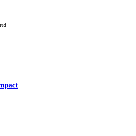
red
ompact