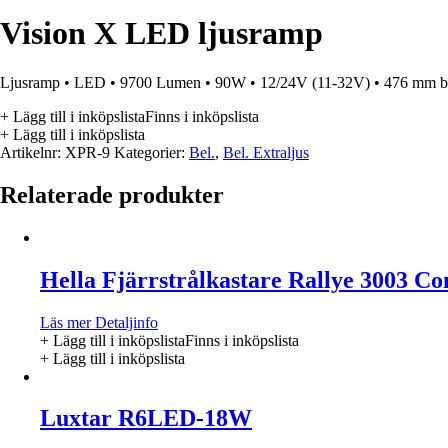
Vision X LED ljusramp
Ljusramp • LED • 9700 Lumen • 90W • 12/24V (11-32V) • 476 mm b
+ Lägg till i inköpslista
Finns i inköpslista
+ Lägg till i inköpslista
Artikelnr:
XPR-9
Kategorier:
Bel.
,
Bel. Extraljus
Relaterade produkter
Hella Fjärrstrålkastare Rallye 3003 C
Läs mer
Detaljinfo
+ Lägg till i inköpslista
Finns i inköpslista
+ Lägg till i inköpslista
Luxtar R6LED-18W