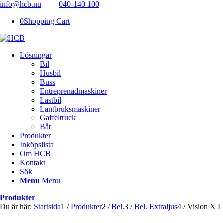
info@hcb.nu
|
040-140 100
0
Shopping Cart
Lösningar
Bil
Husbil
Buss
Entreprenadmaskiner
Lastbil
Lantbruksmaskiner
Gaffeltruck
Båt
Produkter
Inköpslista
Om HCB
Kontakt
Sök
Menu
Menu
Produkter
Du är här:
Startsida
1
/
Produkter
2
/
Bel.
3
/
Bel. Extraljus
4
/
Vision X L