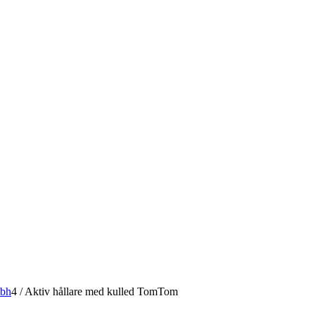
tbh
4
/
Aktiv hållare med kulled TomTom