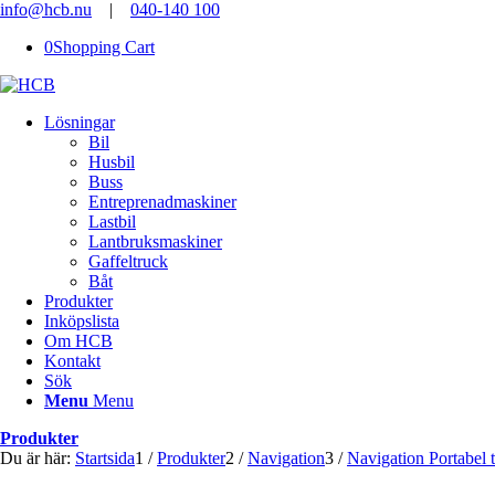
info@hcb.nu
|
040-140 100
0
Shopping Cart
Lösningar
Bil
Husbil
Buss
Entreprenadmaskiner
Lastbil
Lantbruksmaskiner
Gaffeltruck
Båt
Produkter
Inköpslista
Om HCB
Kontakt
Sök
Menu
Menu
Produkter
Du är här:
Startsida
1
/
Produkter
2
/
Navigation
3
/
Navigation Portabel 