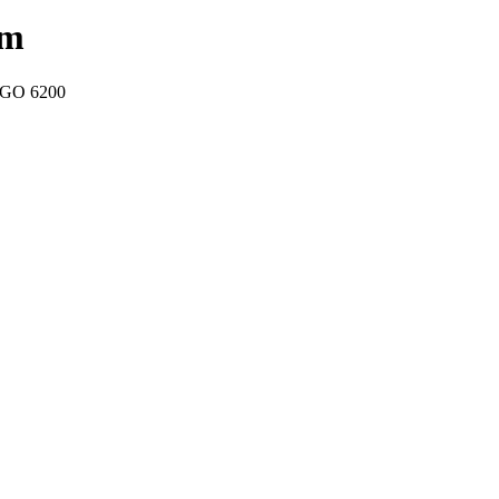
om
 GO 6200