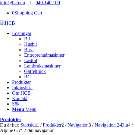
info@hcb.nu
|
040-140 100
0
Shopping Cart
Lösningar
Bil
Husbil
Buss
Entreprenadmaskiner
Lastbil
Lantbruksmaskiner
Gaffeltruck
Båt
Produkter
Inköpslista
Om HCB
Kontakt
Sök
Menu
Menu
Produkter
Du är här:
Startsida
1
/
Produkter
2
/
Navigation
3
/
Navigation 2-Din
4
/
Alpine 6.5″ 2-din navigation