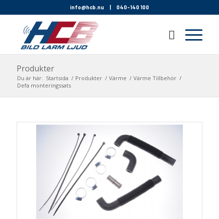
info@hcb.nu
|
040-140 100
Produkter
Du är här:
Startsida
/
Produkter
/
Värme
/
Värme Tillbehör
/
Defa monteringssats