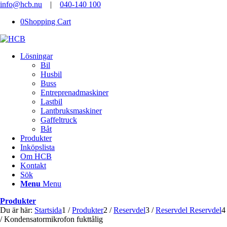
info@hcb.nu
|
040-140 100
0
Shopping Cart
Lösningar
Bil
Husbil
Buss
Entreprenadmaskiner
Lastbil
Lantbruksmaskiner
Gaffeltruck
Båt
Produkter
Inköpslista
Om HCB
Kontakt
Sök
Menu
Menu
Produkter
Du är här:
Startsida
1
/
Produkter
2
/
Reservdel
3
/
Reservdel Reservdel
4
/
Kondensatormikrofon fukttålig