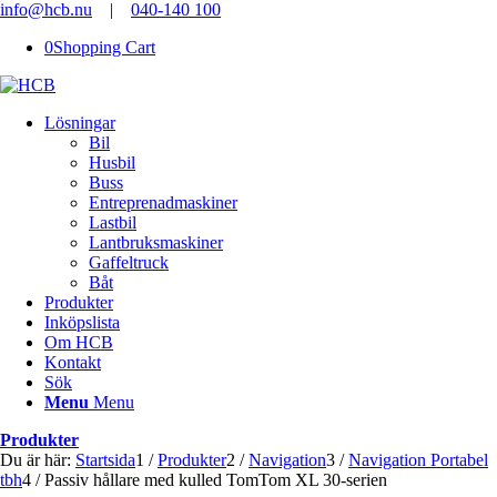
info@hcb.nu
|
040-140 100
0
Shopping Cart
Lösningar
Bil
Husbil
Buss
Entreprenadmaskiner
Lastbil
Lantbruksmaskiner
Gaffeltruck
Båt
Produkter
Inköpslista
Om HCB
Kontakt
Sök
Menu
Menu
Produkter
Du är här:
Startsida
1
/
Produkter
2
/
Navigation
3
/
Navigation Portabel
tbh
4
/
Passiv hållare med kulled TomTom XL 30-serien