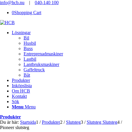
info@hcb.nu
|
040-140 100
0
Shopping Cart
Lösningar
Bil
Husbil
Buss
Entreprenadmaskiner
Lastbil
Lantbruksmaskiner
Gaffeltruck
Båt
Produkter
Inköpslista
Om HCB
Kontakt
Sök
Menu
Menu
Produkter
Du är här:
Startsida
1
/
Produkter
2
/
Slutsteg
3
/
Slutsteg Slutsteg
4
/
Pioneer slutsteg