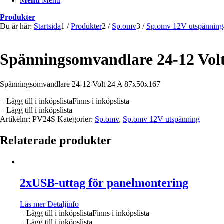
Menu
Menu
Produkter
Du är här:
Startsida
1
/
Produkter
2
/
Sp.omv
3
/
Sp.omv 12V utspänning
Spänningsomvandlare 24-12 Vol
Spänningsomvandlare 24-12 Volt 24 A 87x50x167
+ Lägg till i inköpslista
Finns i inköpslista
+ Lägg till i inköpslista
Artikelnr:
PV24S
Kategorier:
Sp.omv
,
Sp.omv 12V utspänning
Relaterade produkter
2xUSB-uttag för panelmontering
Läs mer
Detaljinfo
+ Lägg till i inköpslista
Finns i inköpslista
+ Lägg till i inköpslista