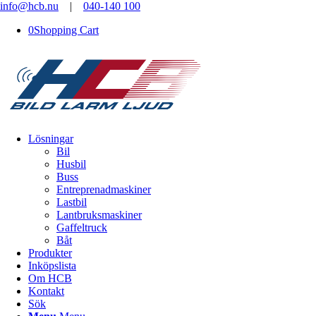
info@hcb.nu
|
040-140 100
0
Shopping Cart
Lösningar
Bil
Husbil
Buss
Entreprenadmaskiner
Lastbil
Lantbruksmaskiner
Gaffeltruck
Båt
Produkter
Inköpslista
Om HCB
Kontakt
Sök