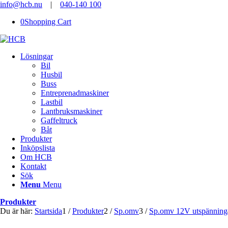
info@hcb.nu
|
040-140 100
0
Shopping Cart
Lösningar
Bil
Husbil
Buss
Entreprenadmaskiner
Lastbil
Lantbruksmaskiner
Gaffeltruck
Båt
Produkter
Inköpslista
Om HCB
Kontakt
Sök
Menu
Menu
Produkter
Du är här:
Startsida
1
/
Produkter
2
/
Sp.omv
3
/
Sp.omv 12V utspänning