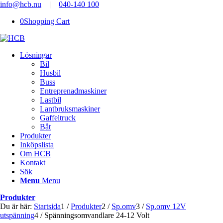
info@hcb.nu
|
040-140 100
0
Shopping Cart
Lösningar
Bil
Husbil
Buss
Entreprenadmaskiner
Lastbil
Lantbruksmaskiner
Gaffeltruck
Båt
Produkter
Inköpslista
Om HCB
Kontakt
Sök
Menu
Menu
Produkter
Du är här:
Startsida
1
/
Produkter
2
/
Sp.omv
3
/
Sp.omv 12V
utspänning
4
/
Spänningsomvandlare 24-12 Volt