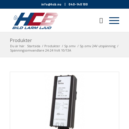
info@hcb.nu
|
040-140 100
Produkter
Du är här:
Startsida
/
Produkter
/
Sp.omv
/
Sp.omv 24V utspänning
/
Spänningsomvandlare 24-24 Volt 10/13A