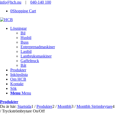
info@hcb.nu
|
040-140 100
0
Shopping Cart
Lösningar
Bil
Husbil
Buss
Entreprenadmaskiner
Lastbil
Lantbruksmaskiner
Gaffeltruck
Båt
Produkter
Inköpslista
Om HCB
Kontakt
Sök
Menu
Menu
Produkter
Du är här:
Startsida
1
/
Produkter
2
/
Monttbh
3
/
Monttbh Strömbrytare
4
/
Tryckströmbrytare On/Off